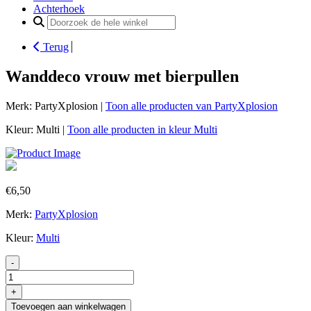
Achterhoek
Search
for:
Terug
Wanddeco vrouw met bierpullen
Merk: PartyXplosion |
Toon alle producten van PartyXplosion
Kleur: Multi |
Toon alle producten in kleur Multi
€
6,50
Merk:
PartyXplosion
Kleur:
Multi
-
Wanddeco
vrouw
+
met
Toevoegen aan winkelwagen