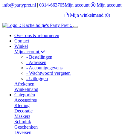
info@partypret.nl
|
0314-663705
Mijn account
Mijn account
Mijn winkelmand
(0)
Over ons & retourneren
Contact
Winkel
Mijn account
- Bestellingen
- Adressen
- Accountgegevens
- Wachtwoord vergeten
- Uitloggen
Afrekenen
Winkelmand
Categoriën
Accessoires
Kleding
Decoratie
Maskers
Schmink
Geschenken
Diversen