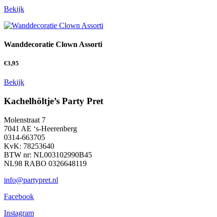
Bekijk
Wanddecoratie Clown Assorti
€
3,95
Bekijk
Kachelhöltje’s Party Pret
Molenstraat 7
7041 AE ‘s-Heerenberg
0314-663705
KvK: 78253640
BTW nr: NL003102990B45
NL98 RABO 0326648119
info@partypret.nl
Facebook
Instagram