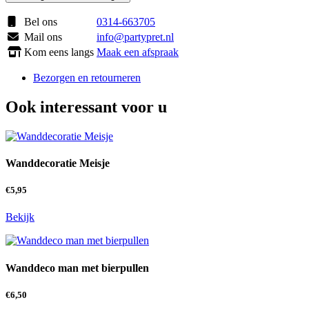
bierpullen
aantal
Bel ons
0314-663705
Mail ons
info@partypret.nl
Kom eens langs
Maak een afspraak
Bezorgen en retourneren
Ook interessant voor u
Wanddecoratie Meisje
€
5,95
Bekijk
Wanddeco man met bierpullen
€
6,50